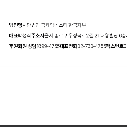
집회시위의 자유
인권옹호자(HRD)
법인명
사단법인 국제앰네스티 한국지부
사형
고문
대표
박성식
주소
서울시 종로구 우정국로2길 21 대왕빌딩 6층
난민/이주민
후원회원 상담
1899-4755
대표전화
02-730-4755
팩스번호
0
안보와 감시