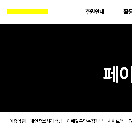
후원안내
활
진행중인 액션
전체
소개
진
페이
지난 액션
기후위기
연혁
LGBTI
여성
기업책무
오시는 길
교육자료
양심 사상 표현의 자유
교육후기
문의하기
북한인권
아카데미
FAQ
이용약관
개인정보처리방침
이메일무단수집거부
사이트맵
F
분쟁지역 민간인보호