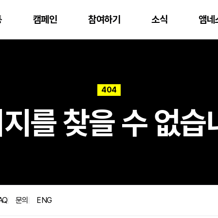
동
캠페인
참여하기
소식
앰네
404
행중인 캠페인 후원
재정보고
앰네스티 아너스 클럽
지를 찾을 수 없습
지난 캠페인 후원
공시자료
앰네스티 가디언스 클럽
AQ
문의
ENG